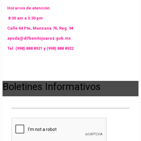
Horarios de atención
8:30 am a 3:30 pm
Calle 44 Pte, Manzana 76, Reg. 94
ayuda@difbenitojuarez.gob.mx
Tel. (998) 888 8921 y (998) 888 8922
Todos los derechos Reservados (2018) | H.Ayuntamiento de Benito
Juárez |
Boletines Informativos