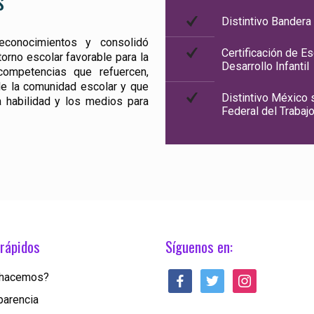
s
Distintivo Bandera
econocimientos y consolidó
Certificación de E
torno escolar favorable para la
Desarrollo Infantil
competencias que refuercen,
de la comunidad escolar y que
Distintivo México s
a habilidad y los medios para
Federal del Trabajo
rápidos
Síguenos en:
facebook
twitter
instagram
 hacemos?
parencia